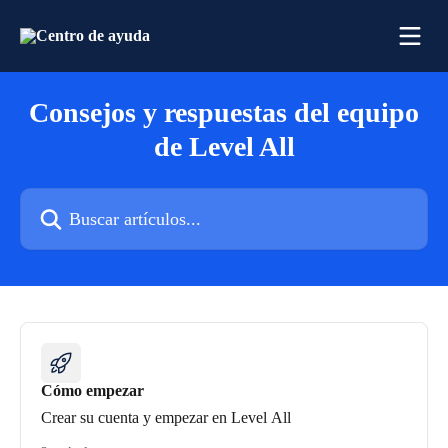
Ir al contenido principal
Consejos y respuestas del equipo
de Level All
Buscar artículos...
Cómo empezar
Crear su cuenta y empezar en Level All